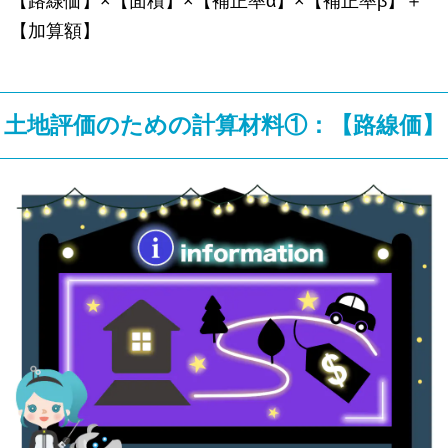
【路線価】×【面積】×【補正率α】×【補正率β】＋
【加算額】
土地評価のための計算材料①：【路線価】