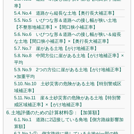
率】
No.4 道路から縦長な土地【奥行長大補正率】
No.5 いびつな形＆道路への接し幅が狭い土地
【不整形地補正率】×【間口狭小補正率】
No.6 いびつな形＆道路への接し幅が狭い＆縦長
な土地【間口狭小補正率】×【奥行長大補正率】
No.7 崖がある土地【がけ地補正率】
No.8 中間方位に崖がある土地【がけ地補正率】×
平均
No.9 2つの方位に崖がある土地【がけ地補正率】
×加重平均
No.10 土砂災害の危険がある土地【特別警戒区
域補正率】
No.11 崖＆土砂災害の危険がある土地【特別警
戒区域補正率】×【がけ地補正率】
土地評価のための計算材料⑤：【加算額】
No.1 道路に2辺接している角地【側方路線影響加
算額】
No.1-① 側方路線に接している土地が一部の時