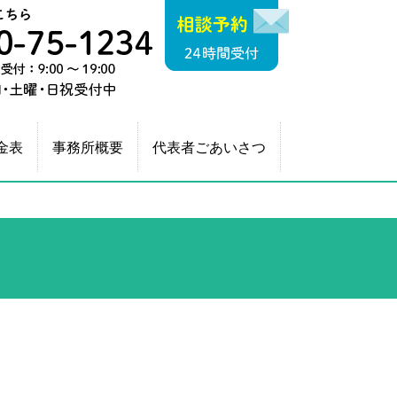
相談予約（24時間
相続税申告・終
運営：税理士法人 A
相談のご予約はこちら
平日・土曜・日
金表
事務所概要
代表者ごあいさつ