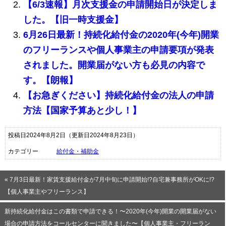
【6/3速報】月次支援金の申請開始日が決定しま
した。【旧一時支援金】
6月26日最新！持続化給付金の2020年(今年)開業
のフリーランスや個人事業主の申請要項が発表
されました。開業届がない方も必見の内容で
す。【朗報】
【お急ぎください】持続化給付金の法人の申請
方法【国家予算あと少し！】
投稿日2024年8月2日
（更新日2024年8月23日）
カテゴリー
給付金・補助金
« 7月3日最新！家賃支援給付金が7月中旬に申請開始!?自宅兼事務所がOKに!?
【個人事業主やフリーランス】
新持続化給付金はこの書類で申請できる！〜2020年(今年)開業の開業届がない
場合の申請方法をコールセンターに聞きました〜【個人事業主・フリーラン