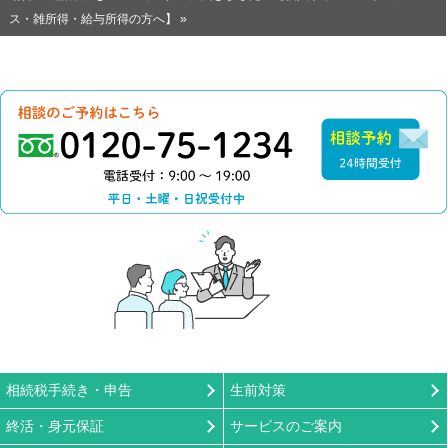
ス・雑所得・給与所得の方へ】 »
0120-75-1234（電話
相
相続税手続き・申告
生前対策
終活・身元保証
サービスのご案内