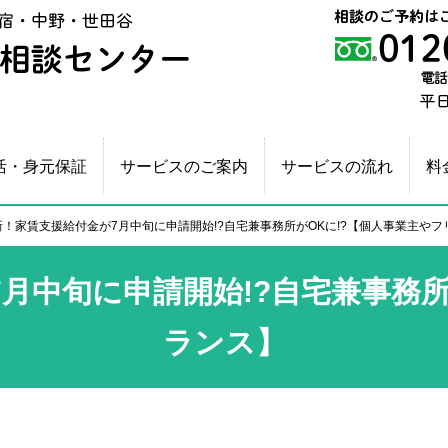
新宿相続・生前贈与相談センター
活・身元保証
サービスのご案内
サービスの流れ
料
新！家賃支援給付金が7月中旬に申請開始!?自宅兼事務所がOKに!?【個人事業主や
7月中旬に申請開始!?自宅兼事務所
ランス】