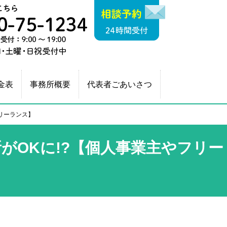
相談予約（24時間
相続税申告・終
運営：税理士法人 A
相談のご予約はこちら
平日・土曜・日
金表
事務所概要
代表者ごあいさつ
フリーランス】
がOKに!?【個人事業主やフリー