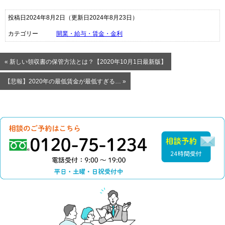
投稿日2024年8月2日
（更新日2024年8月23日）
カテゴリー
開業・給与・賃金・金利
« 新しい領収書の保管方法とは？【2020年10月1日最新版】
【悲報】2020年の最低賃金が最低すぎる… »
0120-75-1234（電話
相