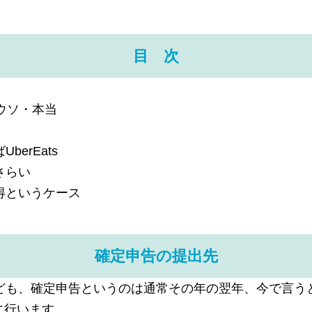
目 次
ウソ・本当
erEats
さらい
得というケース
確定申告の提出先
も、確定申告というのは通常その年の翌年、今で言うと令和
間に行います。