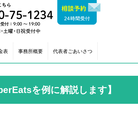
相談予約（24時間
相続税申告・終
運営：税理士法人 A
相談のご予約はこちら
平日・土曜・日
金表
事務所概要
代表者ごあいさつ
】
rEatsを例に解説します】