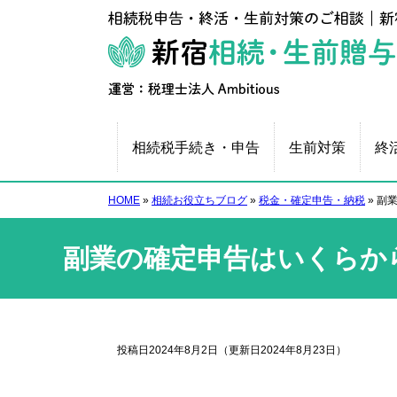
相続税手続き・申告
生前対策
終
HOME
»
相続お役立ちブログ
»
税金・確定申告・納税
»
副業
副業の確定申告はいくらから
投稿日2024年8月2日
（更新日2024年8月23日）