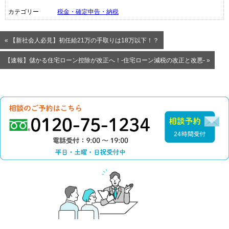
カテゴリー
税金・確定申告・納税
« 【新社会人必見】初任給21万の手取りは18万以下！？
【速報】儲かる住宅ローン控除が改正へ！-住宅ローン減税の改正と改悪- »
0120-75-1234（電話
相