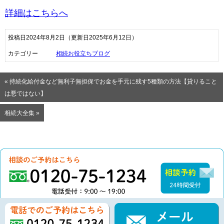
詳細はこちらへ
投稿日2024年8月2日
（更新日2025年6月12日）
カテゴリー
相続お役立ちブログ
« 持続化給付金など無利子無担保でお金を手元に残す5種類の方法【貸りること
は悪ではない】
相続大全集 »
0120-75-1234（電話
相